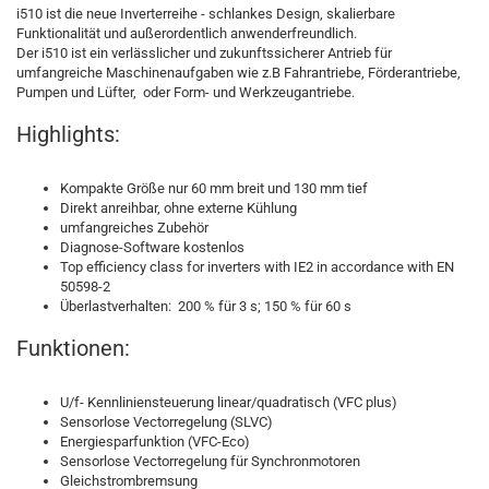
i510 ist die neue Inverterreihe - schlankes Design, skalierbare
Funktionalität und außerordentlich anwenderfreundlich.
Der i510 ist ein verlässlicher und zukunftssicherer Antrieb für
umfangreiche Maschinenaufgaben wie z.B Fahrantriebe, Förderantriebe,
Pumpen und Lüfter, oder Form- und Werkzeugantriebe.
Highlights:
Kompakte Größe nur 60 mm breit und 130 mm tief
Direkt anreihbar, ohne externe Kühlung
umfangreiches Zubehör
Diagnose-Software kostenlos
Top efficiency class for inverters with IE2 in accordance with EN
50598-2
Überlastverhalten: 200 % für 3 s; 150 % für 60 s
Funktionen:
U/f- Kennliniensteuerung linear/quadratisch (VFC plus)
Sensorlose Vectorregelung (SLVC)
Energiesparfunktion (VFC-Eco)
Sensorlose Vectorregelung für Synchronmotoren
Gleichstrombremsung