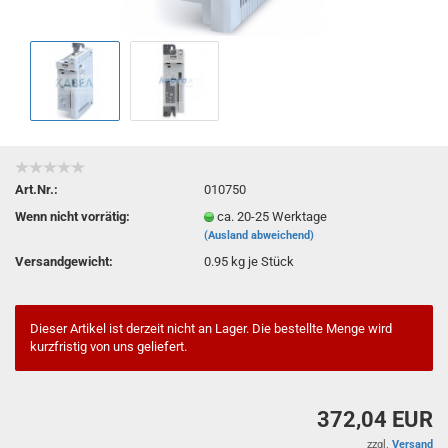
Art.Nr.:
010750
Wenn nicht vorrätig:
ca. 20-25 Werktage
(Ausland abweichend)
Versandgewicht:
0.95
kg je Stück
Dieser Artikel ist derzeit nicht an Lager. Die bestellte Menge wird
kurzfristig von uns geliefert.
372,04 EUR
zzgl.
Versand