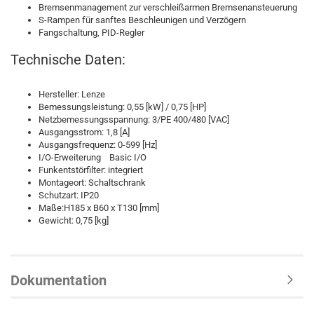
Bremsenmanagement zur verschleißarmen Bremsenansteuerung
S-Rampen für sanftes Beschleunigen und Verzögern
Fangschaltung, PID-Regler
Technische Daten:
Hersteller: Lenze
Bemessungsleistung: 0,55 [kW] / 0,75 [HP]
Netzbemessungsspannung: 3/PE 400/480 [VAC]
Ausgangsstrom: 1,8 [A]
Ausgangsfrequenz: 0-599 [Hz]
I/O-Erweiterung Basic I/O
Funkentstörfilter: integriert
Montageort: Schaltschrank
Schutzart: IP20
Maße:H185 x B60 x T130 [mm]
Gewicht: 0,75 [kg]
Dokumentation