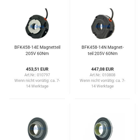
BFK458-​​14E Ma­gnet­teil
BFK458-​​14N Ma­gnet­
205V 60Nm
teil 205V 60Nm
453,51 EUR
447,08 EUR
Art.Nr.: 010797
Art.Nr.: 010808
Wenn nicht vorrätig:
ca. 7-
Wenn nicht vorrätig:
ca. 7-
14 Werktage
14 Werktage