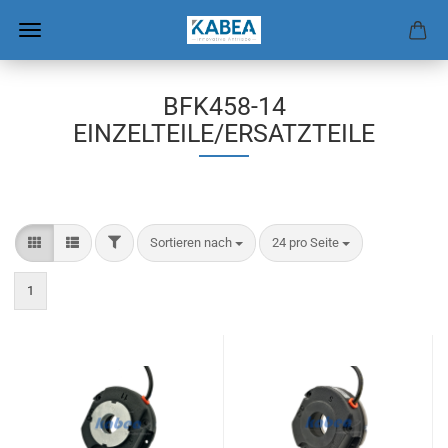
BFK458-14
EINZELTEILE/ERSATZTEILE
FILTER
Sortieren nach
pro Seite
Sortieren nach
24 pro Seite
1