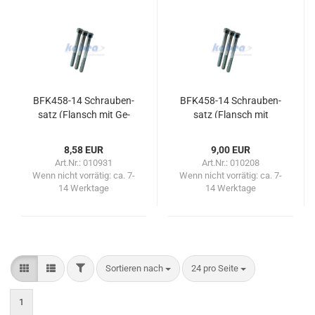
BFK458-​​14 Schrau­ben­
BFK458-​​14 Schrau­ben­
satz (Flansch mit Ge­
satz (Flansch mit
win­de­boh­rung)
Durch­gangs­boh­rung)
8,58 EUR
9,00 EUR
Art.Nr.: 010931
Art.Nr.: 010208
Wenn nicht vorrätig:
ca. 7-
Wenn nicht vorrätig:
ca. 7-
14 Werktage
14 Werktage
FILTER
Sortieren nach
pro Seite
Sortieren nach
24 pro Seite
1