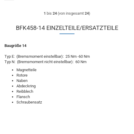
1
bis
24
(von insgesamt
24
)
BFK458-14 EINZELTEILE/ERSATZTEILE
Baugröße 14
Typ E: (Bremsmoment einstellbar): 25 Nm -60 Nm
Typ N: (Bremsmoment nicht einstellbar): 60 Nm
Magnetteile
Rotore
Naben
Abdeckring
Reibblech
Flansch
Schraubensatz