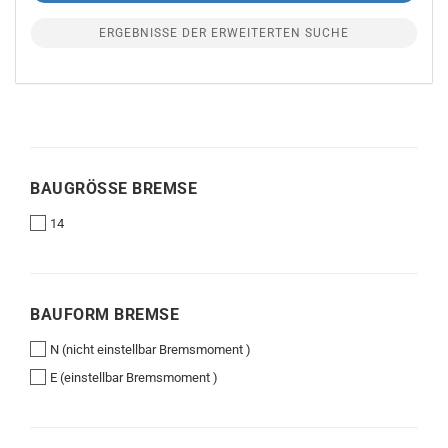
ERGEBNISSE DER ERWEITERTEN SUCHE
BAUGRÖSSE B
BAUGRÖSSE BREMSE
REMSE
14
BAUFORM
BAUFORM BREMSE
BREMSE
N (nicht einstellbar Bremsmoment )
E (einstellbar Bremsmoment )