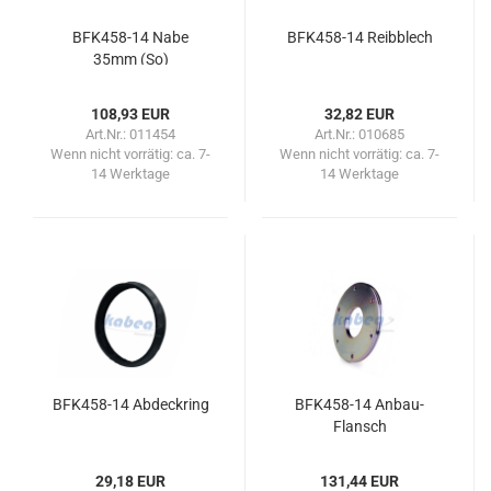
BFK458-​​14 Nabe
BFK458-​​14 Reib­blech
35mm (So)
108,93 EUR
32,82 EUR
Art.Nr.: 011454
Art.Nr.: 010685
Wenn nicht vorrätig:
ca. 7-
Wenn nicht vorrätig:
ca. 7-
14 Werktage
14 Werktage
BFK458-​​14 Ab­deck­ring
BFK458-​​14 Anbau-​​
Flansch
29,18 EUR
131,44 EUR