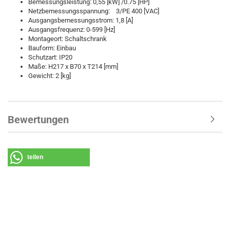
Bemessungsleistung: 0,55 [kW] /0.75 [HP]
Netzbemessungsspannung: 3/PE 400 [VAC]
Ausgangsbemessungsstrom: 1,8 [A]
Ausgangsfrequenz: 0-599 [Hz]
Montageort: Schaltschrank
Bauform: Einbau
Schutzart: IP20
Maße: H217 x B70 x T214 [mm]
Gewicht: 2 [kg]
Bewertungen
teilen