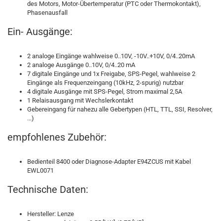
des Motors, Motor-Übertemperatur (PTC oder Thermokontakt),
Phasenausfall
Ein- Ausgänge:
2 analoge Eingänge wahlweise 0..10V, -10V..+10V, 0/4..20mA
2 analoge Ausgänge 0..10V, 0/4..20 mA
7 digitale Eingänge und 1x Freigabe, SPS-Pegel, wahlweise 2
Eingänge als Frequenzeingang (10kHz, 2-spurig) nutzbar
4 digitale Ausgänge mit SPS-Pegel, Strom maximal 2,5A
1 Relaisausgang mit Wechslerkontakt
Gebereingang für nahezu alle Gebertypen (HTL, TTL, SSI, Resolver,
...)
empfohlenes Zubehör:
Bedienteil 8400 oder Diagnose-Adapter E94ZCUS mit Kabel
EWL0071
Technische Daten:
Hersteller: Lenze