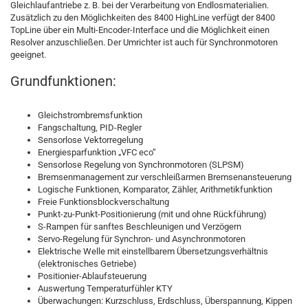
Gleichlaufantriebe z. B. bei der Verarbeitung von Endlosmaterialien.
Zusätzlich zu den Möglichkeiten des 8400 HighLine verfügt der 8400
TopLine über ein Multi-Encoder-Interface und die Möglichkeit einen
Resolver anzuschließen. Der Umrichter ist auch für Synchronmotoren
geeignet.
Grundfunktionen:
Gleichstrombremsfunktion
Fangschaltung, PID-Regler
Sensorlose Vektorregelung
Energiesparfunktion „VFC eco“
Sensorlose Regelung von Synchronmotoren (SLPSM)
Bremsenmanagement zur verschleißarmen Bremsenansteuerung
Logische Funktionen, Komparator, Zähler, Arithmetikfunktion
Freie Funktionsblockverschaltung
Punkt-zu-Punkt-Positionierung (mit und ohne Rückführung)
S-Rampen für sanftes Beschleunigen und Verzögern
Servo-Regelung für Synchron- und Asynchronmotoren
Elektrische Welle mit einstellbarem Übersetzungsverhältnis
(elektronisches Getriebe)
Positionier-Ablaufsteuerung
Auswertung Temperaturfühler KTY
Überwachungen: Kurzschluss, Erdschluss, Überspannung, Kippen