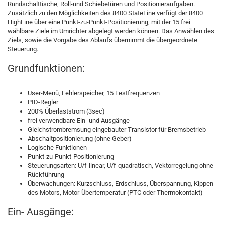
Rundschalttische, Roll-und Schiebetüren und Positionieraufgaben.
Zusätzlich zu den Möglichkeiten des 8400 StateLine verfügt der 8400
HighLine über eine Punkt-zu-Punkt-Positionierung, mit der 15 frei
wählbare Ziele im Umrichter abgelegt werden können. Das Anwählen des
Ziels, sowie die Vorgabe des Ablaufs übernimmt die übergeordnete
Steuerung.
Grundfunktionen:
User-Menü, Fehlerspeicher, 15 Festfrequenzen
PID-Regler
200% Überlaststrom (3sec)
frei verwendbare Ein- und Ausgänge
Gleichstrombremsung eingebauter Transistor für Bremsbetrieb
Abschaltpositionierung (ohne Geber)
Logische Funktionen
Punkt-zu-Punkt-Positionierung
Steuerungsarten: U/f-linear, U/f-quadratisch, Vektorregelung ohne
Rückführung
Überwachungen: Kurzschluss, Erdschluss, Überspannung, Kippen
des Motors, Motor-Übertemperatur (PTC oder Thermokontakt)
Ein- Ausgänge: