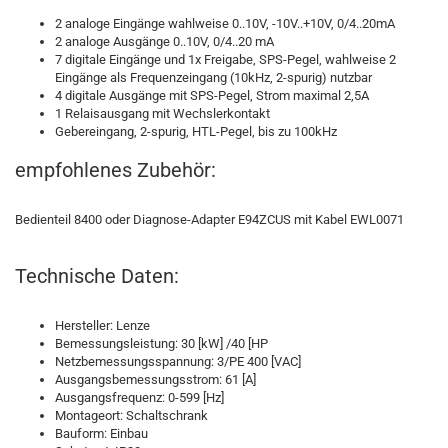
2 analoge Eingänge wahlweise 0..10V, -10V..+10V, 0/4..20mA
2 analoge Ausgänge 0..10V, 0/4..20 mA
7 digitale Eingänge und 1x Freigabe, SPS-Pegel, wahlweise 2
Eingänge als Frequenzeingang (10kHz, 2-spurig) nutzbar
4 digitale Ausgänge mit SPS-Pegel, Strom maximal 2,5A
1 Relaisausgang mit Wechslerkontakt
Gebereingang, 2-spurig, HTL-Pegel, bis zu 100kHz
empfohlenes Zubehör:
Bedienteil 8400 oder Diagnose-Adapter E94ZCUS mit Kabel EWL0071
Technische Daten:
Hersteller: Lenze
Bemessungsleistung: 30 [kW] /40 [HP
Netzbemessungsspannung: 3/PE 400 [VAC]
Ausgangsbemessungsstrom: 61 [A]
Ausgangsfrequenz: 0-599 [Hz]
Montageort: Schaltschrank
Bauform: Einbau