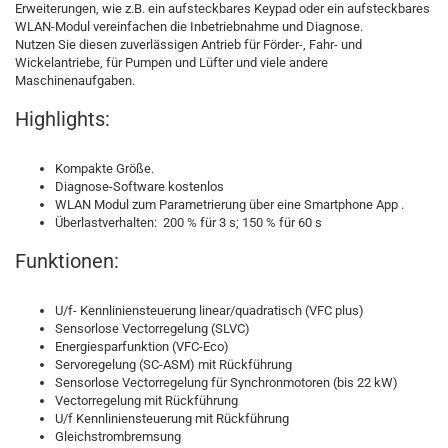
Erweiterungen, wie z.B. ein aufsteckbares Keypad oder ein aufsteckbares
WLAN-Modul vereinfachen die Inbetriebnahme und Diagnose.
Nutzen Sie diesen zuverlässigen Antrieb für Förder-, Fahr- und
Wickelantriebe, für Pumpen und Lüfter und viele andere
Maschinenaufgaben.
Highlights:
Kompakte Größe.
Diagnose-Software kostenlos
WLAN Modul zum Parametrierung über eine Smartphone App .
Überlastverhalten: 200 % für 3 s; 150 % für 60 s
Funktionen:
U/f- Kennliniensteuerung linear/quadratisch (VFC plus)
Sensorlose Vectorregelung (SLVC)
Energiesparfunktion (VFC-Eco)
Servoregelung (SC-ASM) mit Rückführung
Sensorlose Vectorregelung für Synchronmotoren (bis 22 kW)
Vectorregelung mit Rückführung
U/f Kennliniensteuerung mit Rückführung
Gleichstrombremsung