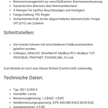
Bremsenmanagement zur verschleißarmen Bremsenansteuerung
Dynamisches Bremsen über Bremswiderstand
S-Rampen für sanftes Beschleunigen und Verzögern
Fangschaltung, PID-Regler
Sicherheitstechnik Sicher abgeschaltetes Moment/Safe Torque
Off (STO) als Zubehör
Schnittstellen:
Die Inverter können mit verschiedenen Feldbusnetzwerken
geliefert werden.
CANopen, EtherCAT, EtherNet/IP, Modbus RTU, Modbus TCP,
PROFIBUS, PROFINET, POWERLINK, IO-Link
Zum Betrieb ist noch eine Steuer-Einheit (Control Unit) notwendig.
Technische Daten:
Typ: i5D1.5/400-3
Hersteller: Lenze
Bemessungleistung: 1,5 [kW] / 2 [HP]
Netzbemessungsspannung: 3/PE 400/480 [VAC] 50/60 [Hz]
Ausgangsstrom: 3,9 [A]