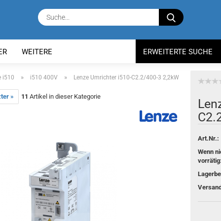
Suche...
ER
WEITERE
ERWEITERTE SUCHE
»
»
 i510
i510 400V
Lenze Umrichter i510-C2.2/400-3 2,2kW
ter »
11
Artikel in dieser Kategorie
Lenz
C2.
Art.Nr.:
Wenn ni
vorrätig
Lagerbe
Versand