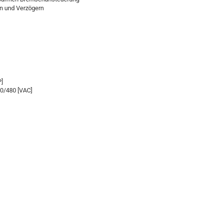
n und Verzögern
P]
0/480 [VAC]