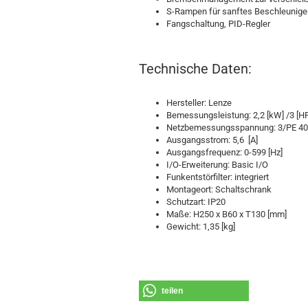
S-Rampen für sanftes Beschleunige
Fangschaltung, PID-Regler
Technische Daten:
Hersteller: Lenze
Bemessungsleistung: 2,2 [kW] /3 [H
Netzbemessungsspannung: 3/PE 40
Ausgangsstrom: 5,6 [A]
Ausgangsfrequenz: 0-599 [Hz]
I/O-Erweiterung: Basic I/O
Funkentstörfilter: integriert
Montageort: Schaltschrank
Schutzart: IP20
Maße: H250 x B60 x T130 [mm]
Gewicht: 1,35 [kg]
teilen