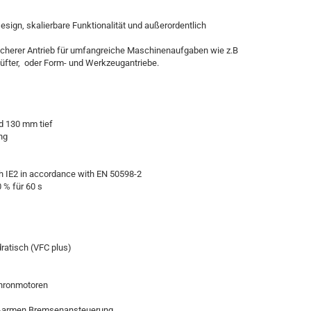
Design, skalierbare Funktionalität und außerordentlich
ssicherer Antrieb für umfangreiche Maschinenaufgaben wie z.B
Lüfter, oder Form- und Werkzeugantriebe.
d 130 mm tief
ng
ith IE2 in accordance with EN 50598-2
 % für 60 s
ratisch (VFC plus)
chronmotoren
ßarmen Bremsenansteuerung