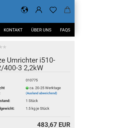
KONTAKT
ÜBER UNS
FAQS
e Um­rich­ter i510-​
2/400-3 2,2kW
010775
cht
ca. 20-25 Werktage
:
(Ausland abweichend)
stand:
1
Stück
gewicht:
1.5
kg je Stück
483,67 EUR