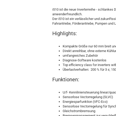
i510 ist die neue Inverterreihe - schlankes 
anwenderfreundlich.
Der i510 ist ein verlässlicher und zukunft
Fahrantriebe, Förderantriebe, Pumpen und 
Highlights:
Kompakte Größe nur 60 mm breit un
Direkt anreihbar, ohne externe Kühlu
umfangreiches Zubehör
Diagnose-Software kostenlos
Top efficiency class for inverters w
Überlastverhalten: 200 % für 3 s; 150
Funktionen:
U/f- Kennliniensteuerung linear/quad
Sensorlose Vectorregelung (SLVC)
Energiesparfunktion (VFC-Eco)
Sensorlose Vectorregelung für Syn
Gleichstrombremsung
Bremsenmanagement zur verschlei