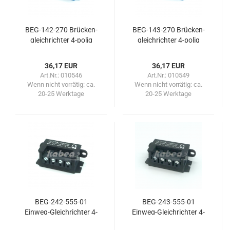
BEG-​142-​270 Brü­cken­
BEG-​143-​270 Brü­cken­
gleich­rich­ter 4-​polig
gleich­rich­ter 4-​polig
36,17 EUR
36,17 EUR
Art.Nr.: 010546
Art.Nr.: 010549
Wenn nicht vorrätig:
ca.
Wenn nicht vorrätig:
ca.
20-25 Werktage
20-25 Werktage
BEG-​242-​555-01
BEG-​243-​555-01
Einweg-​​Gleich­rich­ter 4-​
Einweg-​​Gleich­rich­ter 4-​
polig
polig