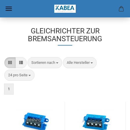
GLEICHRICHTER ZUR
BREMSANSTEUERUNG
Sortieren nach
pro Seite
Sortieren nach
Alle Hersteller
pro Seite
24 pro Seite
1