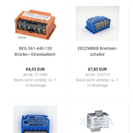
BEG-​561-​440-130
E82ZWBRB Brem­sen­
Brücke-​​/ Ein­weg­gleich­
schal­ter
rich­ter 6-​polig 1300 ms
84,55 EUR
67,85 EUR
Art.Nr.: 011090
Art.Nr.: 010714
Wenn nicht vorrätig:
ca. 7-
Wenn nicht vorrätig:
ca. 7-
14 Werktage
14 Werktage