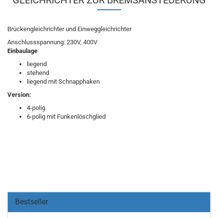
GLEICHRICHTER ZUR BREMSANSTEUERUNG
Brückengleichrichter und Einweggleichrichter
Anschlussspannung: 230V, 400V
Einbaulage
liegend
stehend
liegend mit Schnapphaken
Version:
4-polig
6-polig mit Funkenlöschglied
Bestseller