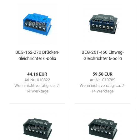
BEG-​162-​270 Brü­cken­
BEG-​261-​460 Einweg-​​
gleich­rich­ter 6-​polig
Gleich­rich­ter 6-​polig
44,16 EUR
59,50 EUR
Art.Nr.: 010822
Art.Nr.: 010789
Wenn nicht vorrätig:
ca. 7-
Wenn nicht vorrätig:
ca. 7-
14 Werktage
14 Werktage