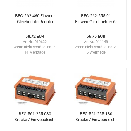
BEG-​262-​460 Einweg-​​
BEG-​262-​555-01
Gleich­rich­ter 6-​polig
Einweg-​​Gleich­rich­ter 6-​
polig
58,72 EUR
56,75 EUR
Art.Nr.: 010632
Art.Nr.: 011148
Wenn nicht vorrätig:
ca. 7-
Wenn nicht vorrätig:
ca. 3-
14 Werktage
5 Werktage
BEG-​561-​255-030
BEG-​561-​255-130
Brücke-​​/ Ein­weg­gleich­
Brücke-​​/ Ein­weg­gleich­
rich­ter 6-​polig 300ms
rich­ter 6-​polig 1300 ms