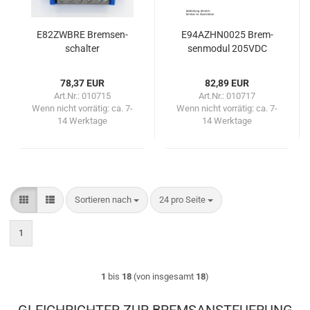
E82ZWBRE Brem­sen­
E94AZHN0025 Brem­
schal­ter
sen­mo­dul 205VDC
78,37 EUR
82,89 EUR
Art.Nr.: 010715
Art.Nr.: 010717
Wenn nicht vorrätig:
ca. 7-
Wenn nicht vorrätig:
ca. 7-
14 Werktage
14 Werktage
Sortieren nach
pro Seite
Sortieren nach
24 pro Seite
1
1
bis
18
(von insgesamt
18
)