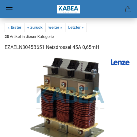
« Erster
« zurück
weiter »
Letzter »
23
Artikel in dieser Kategorie
EZAELN3045B651 Netz­dros­sel 45A 0,65mH