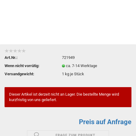
Art.Nr.:
721949
Wenn nicht vorrätig:
ca. 7-14 Werktage
Versandgewicht:
1
kg je Stück
Dieser Artikel ist derzeit nicht an Lager. Die bestellte Menge wird
kurzfristig von uns geliefert.
Preis auf Anfrage
FRAGE ZUM PRODUKT