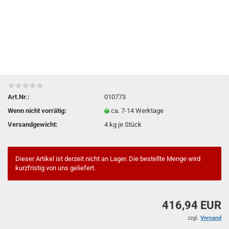
Art.Nr.:
010773
Wenn nicht vorrätig:
ca. 7-14 Werktage
Versandgewicht:
4
kg je Stück
Dieser Artikel ist derzeit nicht an Lager. Die bestellte Menge wird
kurzfristig von uns geliefert.
416,94 EUR
zzgl.
Versand