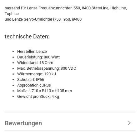
passend für Lenze Frequenzumrichter i550, 8400 StateLine, HighLine,
TopLine
und Lenze Servo-Umrichter i750, i950, i9400
technische Daten:
Hersteller: Lenze
Dauerleistung: 800 Watt
Widerstand: 18 Ohm
Max. Betriebsspannung: 800 VDC
Wärmemenge: 120 kJ
Schutzart: IP66
Approbation cURus
Maße: L710 x B110 x H105 mm
Gewicht pro Stück: 4 kg
Bewertungen