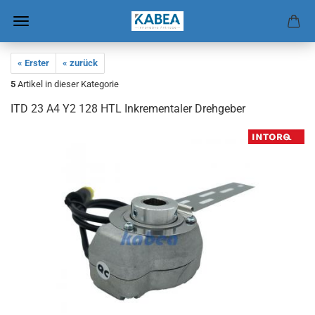
« Erster
« zurück
5
Artikel in dieser Kategorie
ITD 23 A4 Y2 128 HTL In­kre­men­ta­ler Dreh­ge­ber