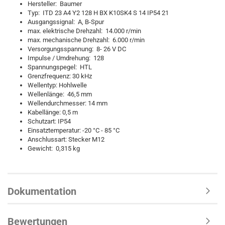
Hersteller: Baumer
Typ: ITD 23 A4 Y2 128 H BX K10SK4 S 14 IP54 21
Ausgangssignal: A, B-Spur
max. elektrische Drehzahl: 14.000 r/min
max. mechanische Drehzahl: 6.000 r/min
Versorgungsspannung: 8- 26 V DC
Impulse / Umdrehung: 128
Spannungspegel: HTL
Grenzfrequenz: 30 kHz
Wellentyp: Hohlwelle
Wellenlänge: 46,5 mm
Wellendurchmesser: 14 mm
Kabellänge: 0,5 m
Schutzart: IP54
Einsatztemperatur: -20 °C - 85 °C
Anschlussart: Stecker M12
Gewicht: 0,315 kg
Dokumentation
Bewertungen