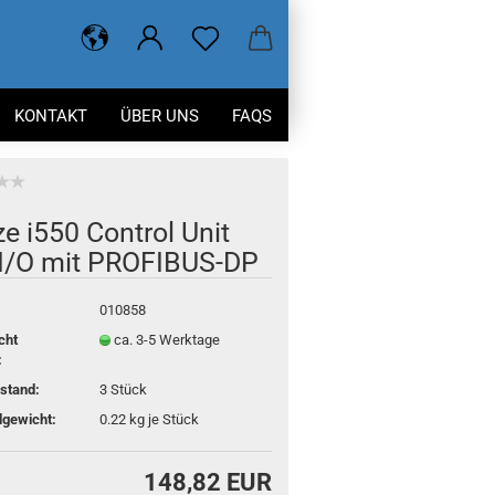
KONTAKT
ÜBER UNS
FAQS
e i550 Con­trol Unit
I/O mit PROFIBUS-​DP
010858
cht
ca. 3-5 Werktage
:
stand:
3
Stück
gewicht:
0.22
kg je Stück
148,82 EUR