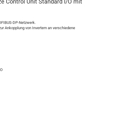
Control Unit Standard I/O mit
PROFIBUS-DP-Netzwerk.
 zur Ankopplung von Invertern an verschiedene
/O