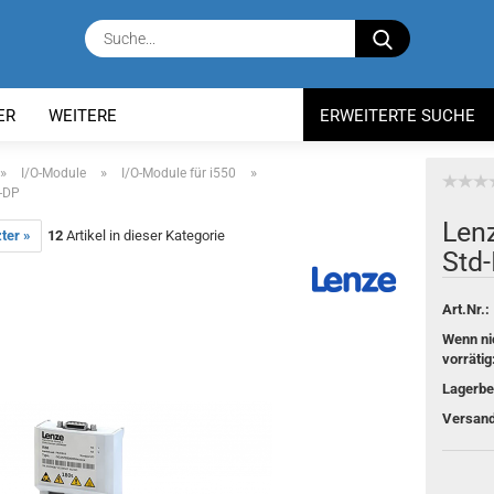
Suche...
ER
WEITERE
ERWEITERTE SUCHE
»
»
»
I/O-Module
I/O-Module für i550
S-DP
Lenz
ter »
12
Artikel in dieser Kategorie
Std-
Art.Nr.:
Wenn ni
vorrätig
Lagerbe
Versand