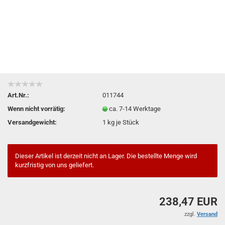
Art.Nr.:
011744
Wenn nicht vorrätig:
ca. 7-14 Werktage
Versandgewicht:
1
kg je Stück
Dieser Artikel ist derzeit nicht an Lager. Die bestellte Menge wird
kurzfristig von uns geliefert.
238,47 EUR
zzgl.
Versand