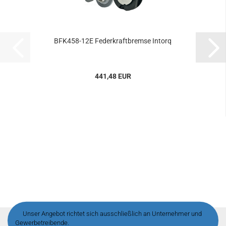
BFK458-​​12E Fe­der­kraft­brem­se In­torq
441,48 EUR
Unser Angebot richtet sich ausschließlich an Unternehmer und
Gewerbetreibende.