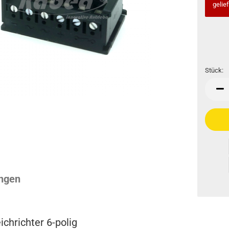
gelief
Stück:
Stück
ngen
chrichter 6-polig