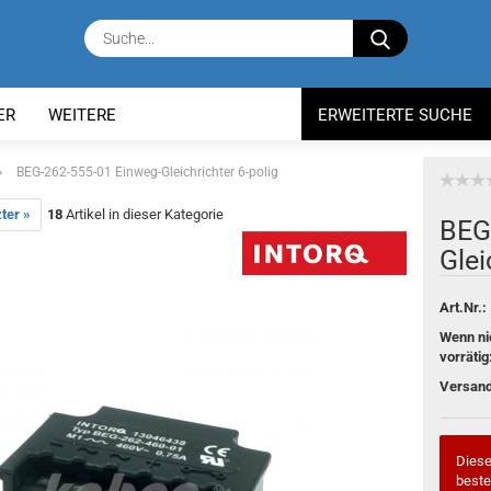
Suche...
ER
WEITERE
ERWEITERTE SUCHE
»
BEG-262-555-01 Einweg-Gleichrichter 6-polig
ter »
18
Artikel in dieser Kategorie
BEG-
Glei
Art.Nr.:
Wenn ni
vorrätig
Versand
Dieser
beste