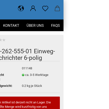
KONTAKT
ÜBER UNS
FAQS
​262-555-01 Einweg-​
chrichter 6-​polig
011148
cht
ca. 3-5 Werktage
:
gewicht:
0.2
kg je Stück
 Artikel ist derzeit nicht an Lager. Die
llte Menge wird kurzfristig von uns